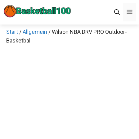
Zum
Men
Inhalt
springen
Start
/
Allgemein
/ Wilson NBA DRV PRO Outdoor-
Basketball
Jetzt anschauen