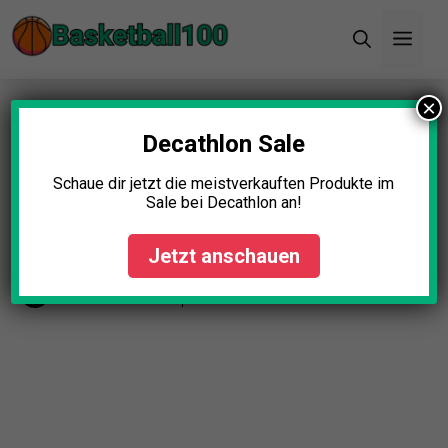
Zum
Men
Inhalt
springen
×
Startseite
»
Blog
»
Basketball Korb Mit Rollen
Test: Die 5 besten (Bestenliste)
Decathlon Sale
Basketball Korb Mit Rollen
Schaue dir jetzt die meistverkauften Produkte im
Sale bei Decathlon an!
Test: Die 5 besten
(Bestenliste)
Jetzt anschauen
Johanna Schmidt
November 18, 2025