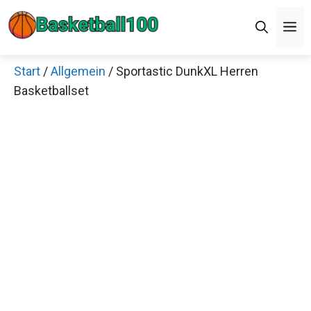
Zum
M
Inhalt
springen
Start
/
Allgemein
/ Sportastic DunkXL Herren
Basketballset