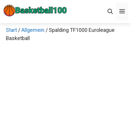
Zum
M
Inhalt
springen
Start
/
Allgemein
/ Spalding TF1000 Euroleague
Basketball