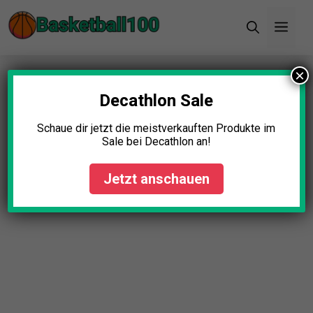
Zum
Men
Inhalt
springen
×
Startseite
»
Blog
»
NBA Trikots Original Test: Die
11 besten (Bestenliste)
Decathlon Sale
NBA Trikots Original Test: Die
Schaue dir jetzt die meistverkauften Produkte im
Sale bei Decathlon an!
11 besten (Bestenliste)
Jetzt anschauen
Johanna Schmidt
April 23, 2025