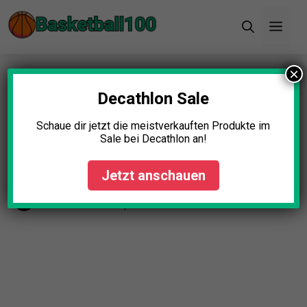
Zum
Men
Inhalt
springen
×
Startseite
»
Blog
»
Basketballschuhe für breite
Füße Test: Die 11 besten (Bestenliste)
Decathlon Sale
Basketballschuhe für breite
Schaue dir jetzt die meistverkauften Produkte im
Sale bei Decathlon an!
Füße Test: Die 11 besten
(Bestenliste)
Jetzt anschauen
Johanna Schmidt
April 23, 2025