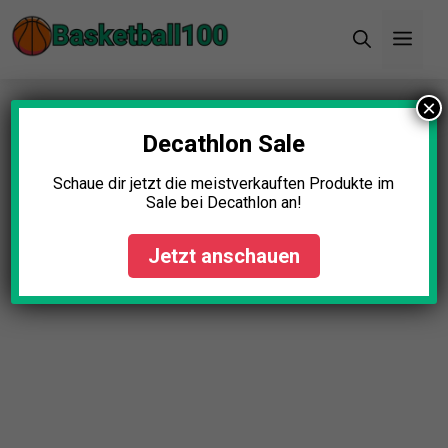
Zum
Men
Inhalt
springen
×
Startseite
»
Blog
»
Basketball Rucksack Test: Die
11 besten (Bestenliste)
Decathlon Sale
Basketball Rucksack Test: Die
Schaue dir jetzt die meistverkauften Produkte im
Sale bei Decathlon an!
11 besten (Bestenliste)
Jetzt anschauen
Johanna Schmidt
April 23, 2025