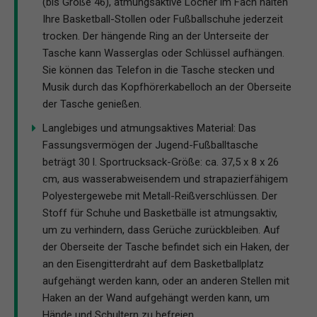
(bis Größe 46), atmungsaktive Löcher im Fach halten
Ihre Basketball-Stollen oder Fußballschuhe jederzeit
trocken. Der hängende Ring an der Unterseite der
Tasche kann Wasserglas oder Schlüssel aufhängen.
Sie können das Telefon in die Tasche stecken und
Musik durch das Kopfhörerkabelloch an der Oberseite
der Tasche genießen.
Langlebiges und atmungsaktives Material: Das
Fassungsvermögen der Jugend-Fußballtasche
beträgt 30 l. Sportrucksack-Größe: ca. 37,5 x 8 x 26
cm, aus wasserabweisendem und strapazierfähigem
Polyestergewebe mit Metall-Reißverschlüssen. Der
Stoff für Schuhe und Basketbälle ist atmungsaktiv,
um zu verhindern, dass Gerüche zurückbleiben. Auf
der Oberseite der Tasche befindet sich ein Haken, der
an den Eisengitterdraht auf dem Basketballplatz
aufgehängt werden kann, oder an anderen Stellen mit
Haken an der Wand aufgehängt werden kann, um
Hände und Schultern zu befreien.