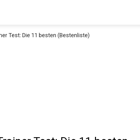
iner Test: Die 11 besten (Bestenliste)
Decathlon Sale
aue dir jetzt die meistverkauften Produkte im Sale bei Decathlon
Jetzt anschauen