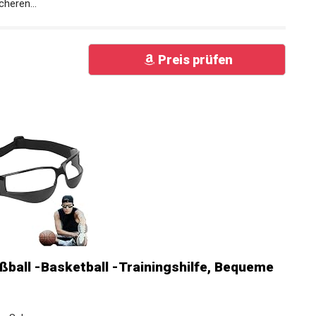
cheren...
Preis prüfen
ßball -Basketball -Trainingshilfe, Bequeme