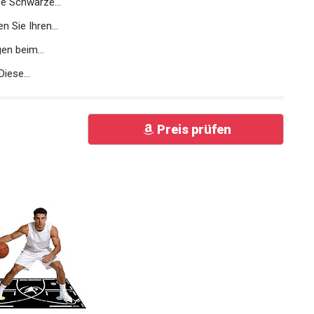
e Schwarze...
 Sie Ihren...
en beim...
iese...
Preis prüfen