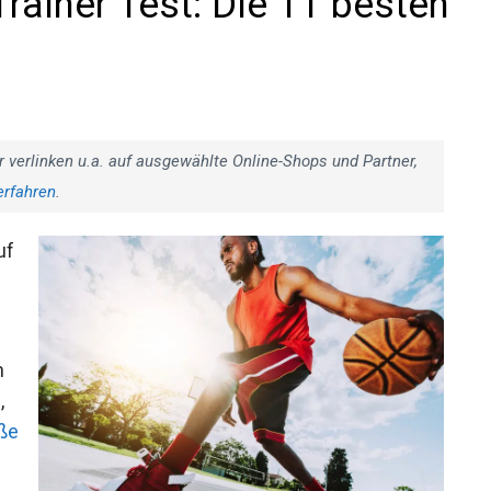
Trainer Test: Die 11 besten
r verlinken u.a. auf ausgewählte Online-Shops und Partner,
erfahren
.
uf
n
,