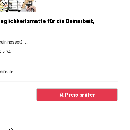
eglichkeitsmatte für die Beinarbeit,
ainingsset】...
x 74...
feste...
Preis prüfen