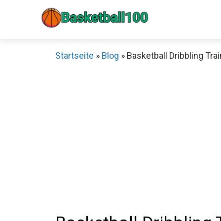
Zum
Inhalt
springen
Startseite
»
Blog
»
Basketball Dribbling Tra
Sch