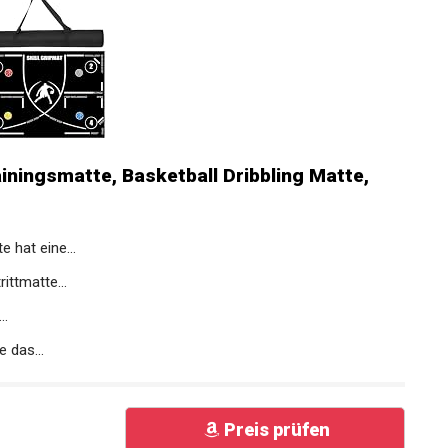
iningsmatte, Basketball Dribbling Matte,
e hat eine...
ittmatte...
..
 das...
Preis prüfen