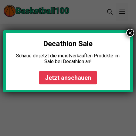
Zum
Men
Inhalt
springen
×
Startseite
»
Blog
»
Ballpumpe Dual-Action Test:
Die 11 besten (Bestenliste)
Decathlon Sale
Ballpumpe Dual-Action Test:
Schaue dir jetzt die meistverkauften Produkte im
Sale bei Decathlon an!
Die 11 besten (Bestenliste)
Jetzt anschauen
Johanna Schmidt
April 23, 2025